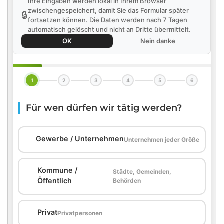
Ihre Eingaben werden lokal in Ihrem Browser
zwischengespeichert, damit Sie das Formular später
🔒
fortsetzen können. Die Daten werden nach 7 Tagen
automatisch gelöscht und nicht an Dritte übermittelt.
OK
Nein danke
1
2
3
4
5
6
Für wen dürfen wir tätig werden?
🏢
Gewerbe / Unternehmen
Unternehmen jeder Größe
Kommune /
Städte, Gemeinden,
🏛️
Öffentlich
Behörden
🏠
Privat
Privatpersonen