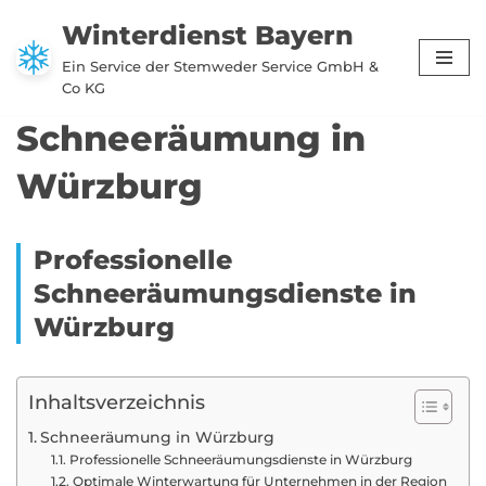
Winterdienst Bayern
Zum
Ein Service der Stemweder Service GmbH &
Inhalt
Co KG
springen
Schneeräumung in
Würzburg
Professionelle
Schneeräumungsdienste in
Würzburg
Inhaltsverzeichnis
Schneeräumung in Würzburg
Professionelle Schneeräumungsdienste in Würzburg
Optimale Winterwartung für Unternehmen in der Region