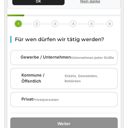
OK
Nein danke
1
2
3
4
5
6
Für wen dürfen wir tätig werden?
🏢
Gewerbe / Unternehmen
Unternehmen jeder Größe
Kommune /
Städte, Gemeinden,
🏛️
Öffentlich
Behörden
🏠
Privat
Privatpersonen
Weiter