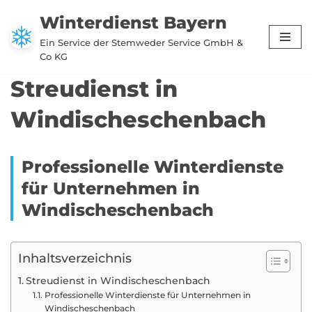
Winterdienst Bayern
Zum
Ein Service der Stemweder Service GmbH &
Inhalt
Co KG
springen
Streudienst in
Windischeschenbach
Professionelle Winterdienste
für Unternehmen in
Windischeschenbach
Inhaltsverzeichnis
Streudienst in Windischeschenbach
Professionelle Winterdienste für Unternehmen in
Windischeschenbach