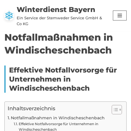
Winterdienst Bayern
Zum
Ein Service der Stemweder Service GmbH &
Inhalt
Co KG
springen
Notfallmaßnahmen in
Windischeschenbach
Effektive Notfallvorsorge für
Unternehmen in
Windischeschenbach
Inhaltsverzeichnis
Notfallmaßnahmen in Windischeschenbach
Effektive Notfallvorsorge für Unternehmen in
Windischeschenbach