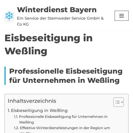
Winterdienst Bayern
Zum
Ein Service der Stemweder Service GmbH &
Inhalt
Co KG
springen
Eisbeseitigung in
Weßling
Professionelle Eisbeseitigung
für Unternehmen in Weßling
Inhaltsverzeichnis
Eisbeseitigung in Weßling
Professionelle Eisbeseitigung für Unternehmen in
Weßling
Effektive Winterdienstleistungen in der Region um