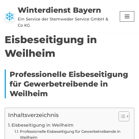
Winterdienst Bayern
Zum
Ein Service der Stemweder Service GmbH &
Inhalt
Co KG
springen
Eisbeseitigung in
Weilheim
Professionelle Eisbeseitigung
für Gewerbetreibende in
Weilheim
Inhaltsverzeichnis
Eisbeseitigung in Weilheim
Professionelle Eisbeseitigung für Gewerbetreibende in
Weilheim