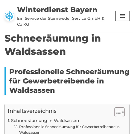
Winterdienst Bayern
Zum
Ein Service der Stemweder Service GmbH &
Inhalt
Co KG
springen
Schneeräumung in
Waldsassen
Professionelle Schneeräumung
für Gewerbetreibende in
Waldsassen
Inhaltsverzeichnis
Schneeräumung in Waldsassen
Professionelle Schneeräumung für Gewerbetreibende in
Waldsassen