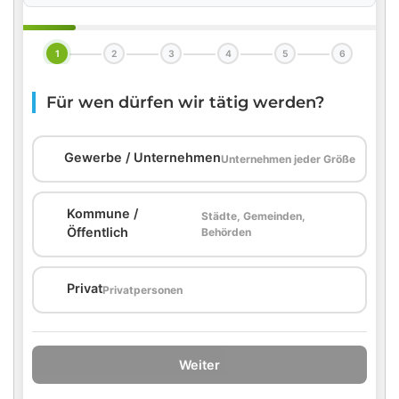
1
2
3
4
5
6
Für wen dürfen wir tätig werden?
🏢
Gewerbe / Unternehmen
Unternehmen jeder Größe
Kommune /
Städte, Gemeinden,
🏛️
Öffentlich
Behörden
🏠
Privat
Privatpersonen
Weiter