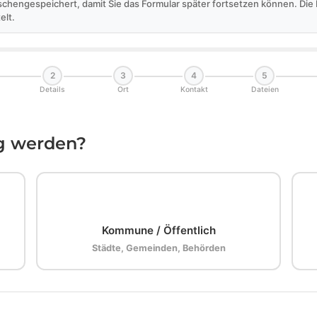
schengespeichert, damit Sie das Formular später fortsetzen können. Di
elt.
2
3
4
5
Details
Ort
Kontakt
Dateien
ig werden?
🏛️
Kommune / Öffentlich
Städte, Gemeinden, Behörden