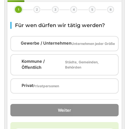
1
2
3
4
5
6
Für wen dürfen wir tätig werden?
🏢
Gewerbe / Unternehmen
Unternehmen jeder Größe
Kommune /
Städte, Gemeinden,
🏛️
Öffentlich
Behörden
🏠
Privat
Privatpersonen
Weiter