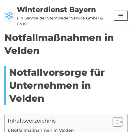
Winterdienst Bayern
Zum
Ein Service der Stemweder Service GmbH &
Inhalt
Co KG
springen
Notfallmaßnahmen in
Velden
Notfallvorsorge für
Unternehmen in
Velden
Inhaltsverzeichnis
Notfallmaßnahmen in Velden