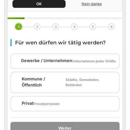
OK
Nein danke
1
2
3
4
5
6
Für wen dürfen wir tätig werden?
🏢
Gewerbe / Unternehmen
Unternehmen jeder Größe
Kommune /
Städte, Gemeinden,
🏛️
Öffentlich
Behörden
🏠
Privat
Privatpersonen
Weiter