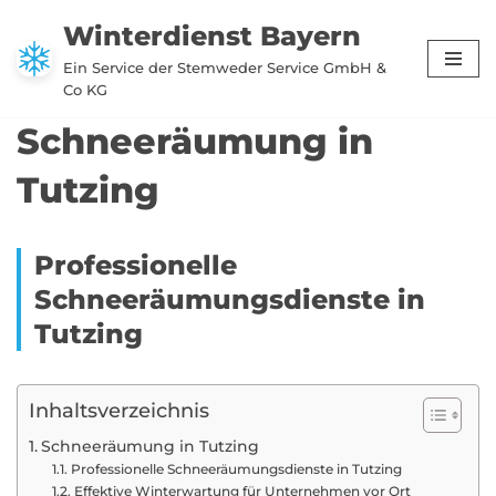
Winterdienst Bayern
Zum
Ein Service der Stemweder Service GmbH &
Inhalt
Co KG
springen
Schneeräumung in
Tutzing
Professionelle
Schneeräumungsdienste in
Tutzing
Inhaltsverzeichnis
Schneeräumung in Tutzing
Professionelle Schneeräumungsdienste in Tutzing
Effektive Winterwartung für Unternehmen vor Ort