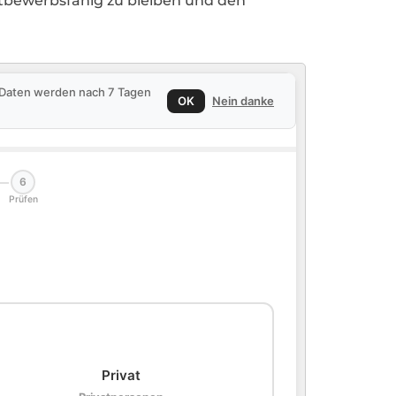
ttbewerbsfähig zu bleiben und den
e Daten werden nach 7 Tagen
OK
Nein danke
6
Prüfen
🏠
Privat