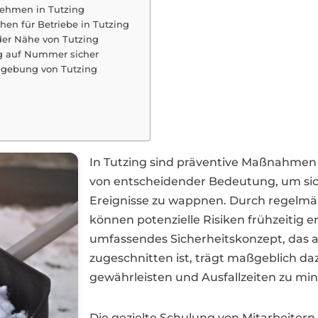
rnehmen in Tutzing
en für Betriebe in Tutzing
 der Nähe von Tutzing
ng auf Nummer sicher
mgebung von Tutzing
In Tutzing sind präventive Maßnahme
von entscheidender Bedeutung, um si
Ereignisse zu wappnen. Durch regelm
können potenzielle Risiken frühzeitig
umfassendes Sicherheitskonzept, das au
zugeschnitten ist, trägt maßgeblich daz
gewährleisten und Ausfallzeiten zu min
Die gezielte Schulung von Mitarbeitern 