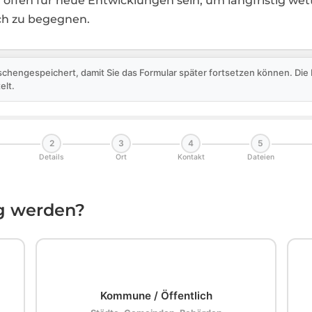
 offen für neue Entwicklungen sein, um langfristig we
ch zu begegnen.
schengespeichert, damit Sie das Formular später fortsetzen können. Di
elt.
2
3
4
5
Details
Ort
Kontakt
Dateien
ig werden?
🏛️
Kommune / Öffentlich