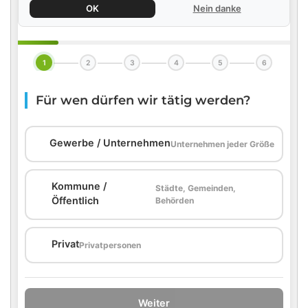
OK
Nein danke
1
2
3
4
5
6
Für wen dürfen wir tätig werden?
🏢
Gewerbe / Unternehmen
Unternehmen jeder Größe
Kommune /
Städte, Gemeinden,
🏛️
Öffentlich
Behörden
🏠
Privat
Privatpersonen
Weiter