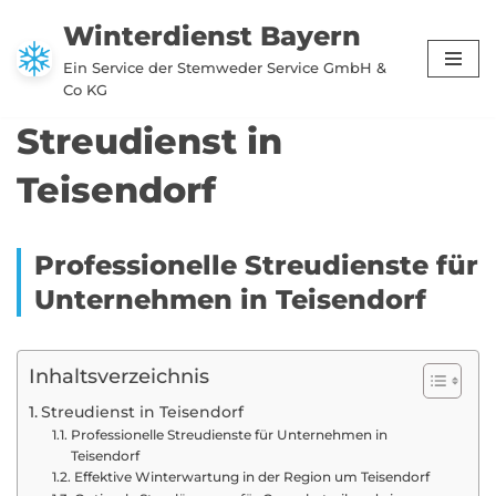
Winterdienst Bayern
Zum
Ein Service der Stemweder Service GmbH &
Inhalt
Co KG
springen
Streudienst in
Teisendorf
Professionelle Streudienste für
Unternehmen in Teisendorf
Inhaltsverzeichnis
Streudienst in Teisendorf
Professionelle Streudienste für Unternehmen in
Teisendorf
Effektive Winterwartung in der Region um Teisendorf