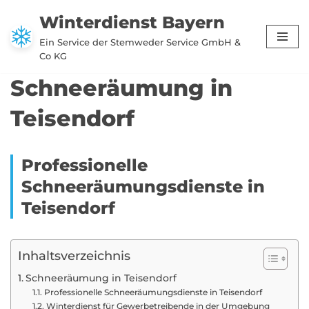
Winterdienst Bayern
Zum
Ein Service der Stemweder Service GmbH &
Inhalt
Co KG
springen
Schneeräumung in
Teisendorf
Professionelle
Schneeräumungsdienste in
Teisendorf
Inhaltsverzeichnis
Schneeräumung in Teisendorf
Professionelle Schneeräumungsdienste in Teisendorf
Winterdienst für Gewerbetreibende in der Umgebung