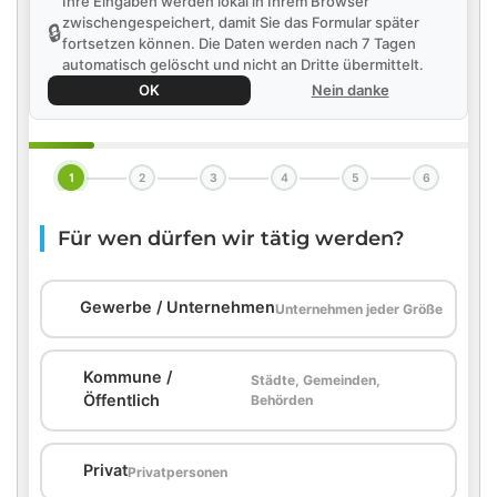
Ihre Eingaben werden lokal in Ihrem Browser
zwischengespeichert, damit Sie das Formular später
🔒
fortsetzen können. Die Daten werden nach 7 Tagen
automatisch gelöscht und nicht an Dritte übermittelt.
OK
Nein danke
1
2
3
4
5
6
Für wen dürfen wir tätig werden?
🏢
Gewerbe / Unternehmen
Unternehmen jeder Größe
Kommune /
Städte, Gemeinden,
🏛️
Öffentlich
Behörden
🏠
Privat
Privatpersonen