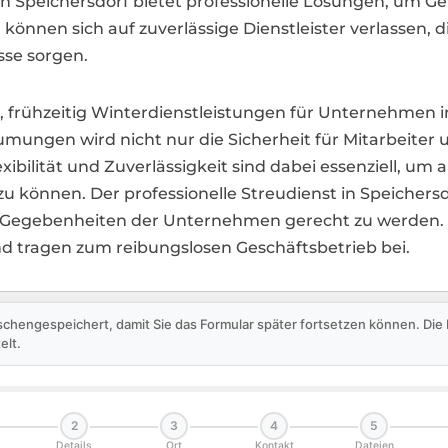
 in Speichersdorf bietet professionelle Lösungen, um 
können sich auf zuverlässige Dienstleister verlassen, 
sse sorgen.
d, frühzeitig Winterdienstleistungen für Unternehmen 
mungen wird nicht nur die Sicherheit für Mitarbeiter
exibilität und Zuverlässigkeit sind dabei essenziell, um
 zu können. Der professionelle Streudienst in Speiche
Gegebenheiten der Unternehmen gerecht zu werden. Inv
und tragen zum reibungslosen Geschäftsbetrieb bei.
schengespeichert, damit Sie das Formular später fortsetzen können. Di
elt.
2
3
4
5
Details
Ort
Kontakt
Dateien