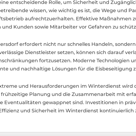
g eine entscheidende Rolle, um Sicherheit und Zugängl
eibende wissen, wie wichtig es ist, die Wege und Par
sbetrieb aufrechtzuerhalten. Effektive Maßnahmen zur
 und Kunden sowie Mitarbeiter vor Gefahren zu schütz
chersdorf erfordert nicht nur schnelles Handeln, sonder
lässige Dienstleister setzen, können sich darauf verla
schränkungen fortzusetzen. Moderne Technologien un
ente und nachhaltige Lösungen für die Eisbeseitigung z
reme und Herausforderungen im Winterdienst wird die
ch frühzeitige Planung und die Zusammenarbeit mit erf
lle Eventualitäten gewappnet sind. Investitionen in p
ffizienz und Sicherheit im Winterdienst kontinuierlich