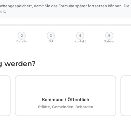
schengespeichert, damit Sie das Formular später fortsetzen können. Di
elt.
2
3
4
5
Details
Ort
Kontakt
Dateien
ig werden?
🏛️
Kommune / Öffentlich
Städte, Gemeinden, Behörden