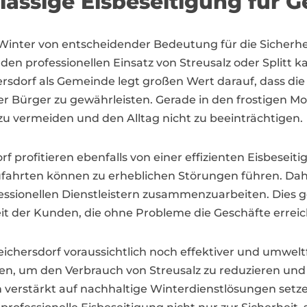
rlässige Eisbeseitigung für
im Winter von entscheidender Bedeutung für die Sicher
 den professionellen Einsatz von Streusalz oder Split
ersdorf als Gemeinde legt großen Wert darauf, dass die
er Bürger zu gewährleisten. Gerade in den frostigen Mon
zu vermeiden und den Alltag nicht zu beeinträchtigen.
 profitieren ebenfalls von einer effizienten Eisbeseitig
 Zufahrten können zu erheblichen Störungen führen. Da
essionellen Dienstleistern zusammenzuarbeiten. Dies ge
eit der Kunden, die ohne Probleme die Geschäfte errei
eichersdorf voraussichtlich noch effektiver und umweltf
, um den Verbrauch von Streusalz zu reduzieren und g
verstärkt auf nachhaltige Winterdienstlösungen setzen