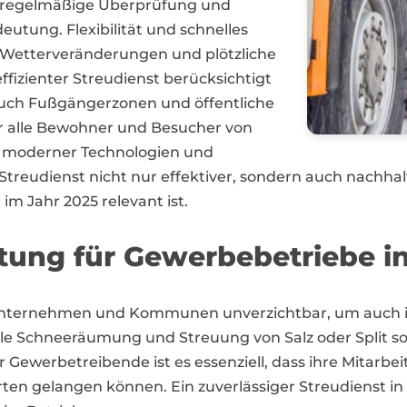
e regelmäßige Überprüfung und
utung. Flexibilität und schnelles
uf Wetterveränderungen und plötzliche
ffizienter Streudienst berücksichtigt
auch Fußgängerzonen und öffentliche
ür alle Bewohner und Besucher von
tz moderner Technologien und
treudienst nicht nur effektiver, sondern auch nachhalt
im Jahr 2025 relevant ist.
ung für Gewerbebetriebe in
für Unternehmen und Kommunen unverzichtbar, um auch 
elle Schneeräumung und Streuung von Salz oder Split 
r Gewerbetreibende ist es essenziell, dass ihre Mitarb
n gelangen können. Ein zuverlässiger Streudienst in S