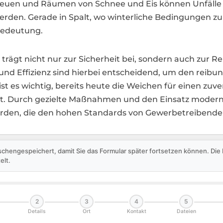
reuen und Räumen von Schnee und Eis können Unfälle 
rden. Gerade in Spalt, wo winterliche Bedingungen z
 Bedeutung.
lt trägt nicht nur zur Sicherheit bei, sondern auch zu
 und Effizienz sind hierbei entscheidend, um den reibu
ist es wichtig, bereits heute die Weichen für einen zuve
. Durch gezielte Maßnahmen und den Einsatz moderner
 werden, die den hohen Standards von Gewerbetreiben
schengespeichert, damit Sie das Formular später fortsetzen können. Di
elt.
2
3
4
5
Details
Ort
Kontakt
Dateien