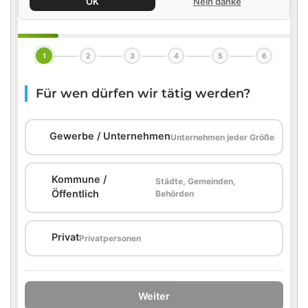
OK
Nein danke
1
2
3
4
5
6
Für wen dürfen wir tätig werden?
🏢
Gewerbe / Unternehmen
Unternehmen jeder Größe
Kommune /
Städte, Gemeinden,
🏛️
Öffentlich
Behörden
🏠
Privat
Privatpersonen
Weiter