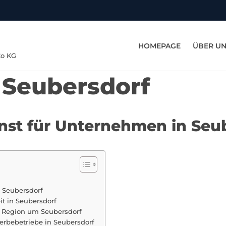
HOMEPAGE
ÜBER U
Co KG
n Seubersdorf
enst für Unternehmen in Seu
n Seubersdorf
it in Seubersdorf
 Region um Seubersdorf
rbebetriebe in Seubersdorf