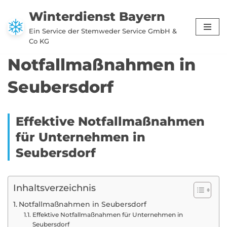
Winterdienst Bayern
Zum
Ein Service der Stemweder Service GmbH &
Inhalt
Co KG
springen
Notfallmaßnahmen in
Seubersdorf
Effektive Notfallmaßnahmen
für Unternehmen in
Seubersdorf
Inhaltsverzeichnis
Notfallmaßnahmen in Seubersdorf
Effektive Notfallmaßnahmen für Unternehmen in
Seubersdorf