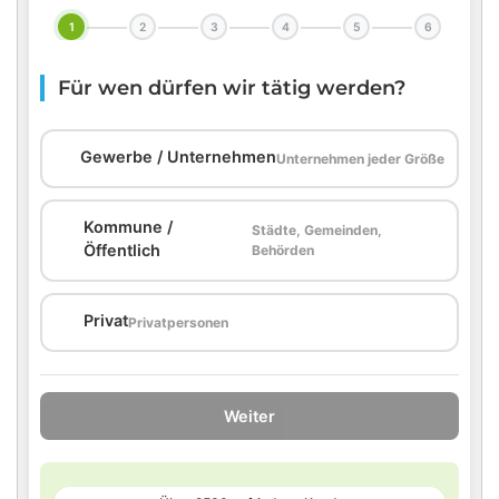
1
2
3
4
5
6
Für wen dürfen wir tätig werden?
🏢
Gewerbe / Unternehmen
Unternehmen jeder Größe
Kommune /
Städte, Gemeinden,
🏛️
Öffentlich
Behörden
🏠
Privat
Privatpersonen
Weiter