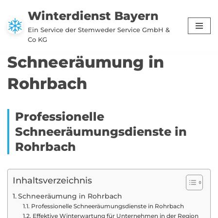
Winterdienst Bayern
Zum
Ein Service der Stemweder Service GmbH &
Inhalt
Co KG
springen
Schneeräumung in
Rohrbach
Professionelle
Schneeräumungsdienste in
Rohrbach
Inhaltsverzeichnis
Schneeräumung in Rohrbach
Professionelle Schneeräumungsdienste in Rohrbach
Effektive Winterwartung für Unternehmen in der Region