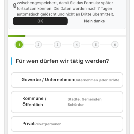
zwischengespeichert, damit Sie das Formular später
🔒
fortsetzen können. Die Daten werden nach 7 Tagen
automatisch gelöscht und nicht an Dritte übermittelt.
OK
Nein danke
1
2
3
4
5
6
Für wen dürfen wir tätig werden?
🏢
Gewerbe / Unternehmen
Unternehmen jeder Größe
Kommune /
Städte, Gemeinden,
🏛️
Öffentlich
Behörden
🏠
Privat
Privatpersonen