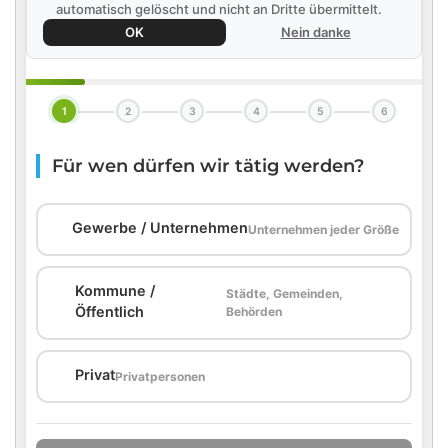
automatisch gelöscht und nicht an Dritte übermittelt.
OK
Nein danke
1
2
3
4
5
6
Für wen dürfen wir tätig werden?
🏢
Gewerbe / Unternehmen
Unternehmen jeder Größe
Kommune /
Städte, Gemeinden,
🏛️
Öffentlich
Behörden
🏠
Privat
Privatpersonen