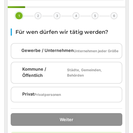
1
2
3
4
5
6
Für wen dürfen wir tätig werden?
🏢
Gewerbe / Unternehmen
Unternehmen jeder Größe
Kommune /
Städte, Gemeinden,
🏛️
Öffentlich
Behörden
🏠
Privat
Privatpersonen
Weiter