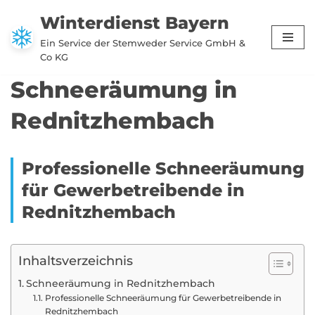
Winterdienst Bayern
Zum
Ein Service der Stemweder Service GmbH &
Inhalt
Co KG
springen
Schneeräumung in
Rednitzhembach
Professionelle Schneeräumung
für Gewerbetreibende in
Rednitzhembach
Inhaltsverzeichnis
Schneeräumung in Rednitzhembach
Professionelle Schneeräumung für Gewerbetreibende in
Rednitzhembach