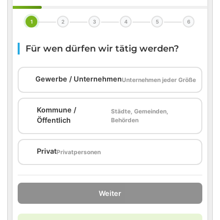
1
2
3
4
5
6
Für wen dürfen wir tätig werden?
🏢
Gewerbe / Unternehmen
Unternehmen jeder Größe
Kommune /
Städte, Gemeinden,
🏛️
Öffentlich
Behörden
🏠
Privat
Privatpersonen
Weiter