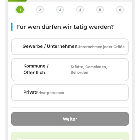
1
2
3
4
5
6
Für wen dürfen wir tätig werden?
🏢
Gewerbe / Unternehmen
Unternehmen jeder Größe
Kommune /
Städte, Gemeinden,
🏛️
Öffentlich
Behörden
🏠
Privat
Privatpersonen
Weiter