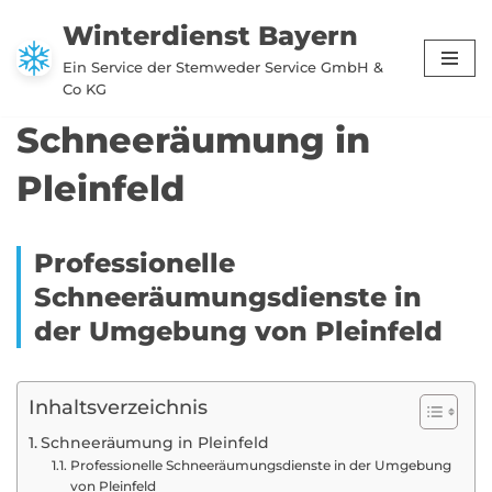
Winterdienst Bayern
Zum
Ein Service der Stemweder Service GmbH &
Inhalt
Co KG
springen
Schneeräumung in
Pleinfeld
Professionelle
Schneeräumungsdienste in
der Umgebung von Pleinfeld
Inhaltsverzeichnis
Schneeräumung in Pleinfeld
Professionelle Schneeräumungsdienste in der Umgebung
von Pleinfeld