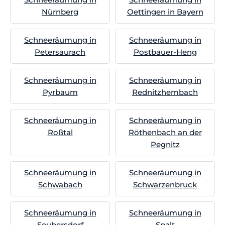
Nürnberg
Oettingen in Bayern
Schneeräumung in
Schneeräumung in
Petersaurach
Postbauer-Heng
Schneeräumung in
Schneeräumung in
Pyrbaum
Rednitzhembach
Schneeräumung in
Schneeräumung in
Roßtal
Röthenbach an der
Pegnitz
Schneeräumung in
Schneeräumung in
Schwabach
Schwarzenbruck
Schneeräumung in
Schneeräumung in
Seubersdorf
Spalt