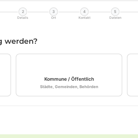
2
3
4
5
Details
Ort
Kontakt
Dateien
ig werden?
🏛️
Kommune / Öffentlich
Städte, Gemeinden, Behörden