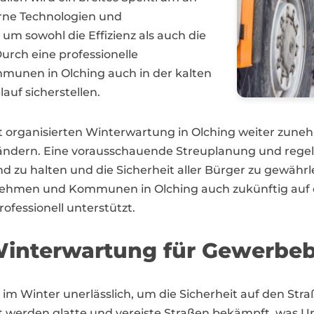
rne Technologien und
m sowohl die Effizienz als auch die
urch eine professionelle
unen in Olching auch in der kalten
auf sicherstellen.
ut organisierten Winterwartung in Olching weiter zun
ändern. Eine vorausschauende Streuplanung und regelm
nd zu halten und die Sicherheit aller Bürger zu gewäh
ehmen und Kommunen in Olching auch zukünftig auf e
rofessionell unterstützt.
interwartung für Gewerbebe
st im Winter unerlässlich, um die Sicherheit auf den St
itt werden glatte und vereiste Straßen bekämpft, was 