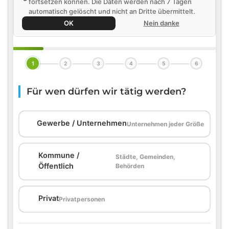
fortsetzen können. Die Daten werden nach 7 Tagen
automatisch gelöscht und nicht an Dritte übermittelt.
OK
Nein danke
1
2
3
4
5
6
Für wen dürfen wir tätig werden?
🏢
Gewerbe / Unternehmen
Unternehmen jeder Größe
Kommune /
Städte, Gemeinden,
🏛️
Öffentlich
Behörden
🏠
Privat
Privatpersonen