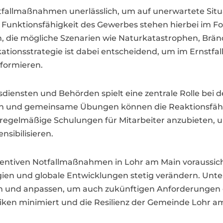
tfallmaßnahmen unerlässlich, um auf unerwartete Sit
e Funktionsfähigkeit des Gewerbes stehen hierbei im 
ln, die mögliche Szenarien wie Naturkatastrophen, Brän
ationsstrategie ist dabei entscheidend, um im Ernstfal
nformieren.
diensten und Behörden spielt eine zentrale Rolle be
ch und gemeinsame Übungen können die Reaktionsfähig
m, regelmäßige Schulungen für Mitarbeiter anzubieten, 
nsibilisieren.
entiven Notfallmaßnahmen in Lohr am Main voraussicht
en und globale Entwicklungen stetig verändern. Unt
fen und anpassen, um auch zukünftigen Anforderungen 
ken minimiert und die Resilienz der Gemeinde Lohr am