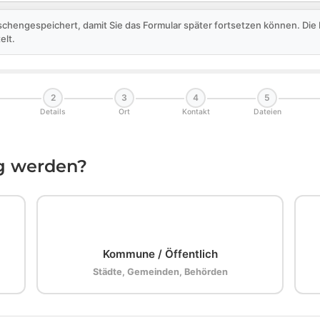
schengespeichert, damit Sie das Formular später fortsetzen können. Di
elt.
2
3
4
5
Details
Ort
Kontakt
Dateien
ig werden?
🏛️
Kommune / Öffentlich
Städte, Gemeinden, Behörden