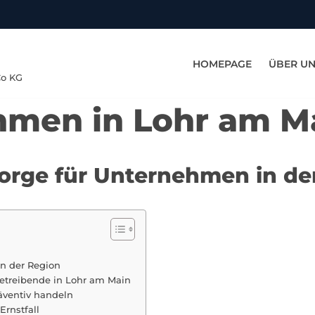
HOMEPAGE
ÜBER U
Co KG
hmen in Lohr am M
sorge für Unternehmen in de
in der Region
etreibende in Lohr am Main
räventiv handeln
rnstfall