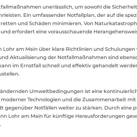
fallmaßnahmen unerlässlich, um sowohl die Sicherheit 
leisten. Ein umfassender Notfallplan, der auf die spe
n retten und Schäden minimieren. Von Naturkatastrophe
tig und erfordert eine vorausschauende Herangehenswei
 in Lohr am Main über klare Richtlinien und Schulunge
nd Aktualisierung der Notfallmaßnahmen sind ebenso w
so kann im Ernstfall schnell und effektiv gehandelt wer
stellen.
 verändernden Umweltbedingungen ist eine kontinuier
ion moderner Technologien und die Zusammenarbeit mi
adt gegenüber Notfällen weiter zu stärken. Durch eine
ann Lohr am Main für künftige Herausforderungen gewa
.