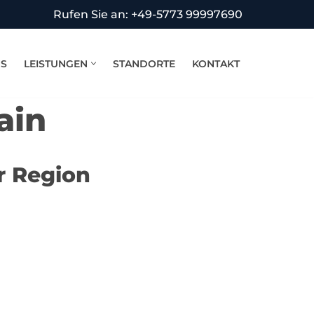
Rufen Sie an: +49-5773 99997690
NS
LEISTUNGEN
STANDORTE
KONTAKT
ain
r Region