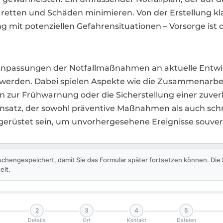
n retten und Schäden minimieren. Von der Erstellung kl
mit potenziellen Gefahrensituationen – Vorsorge ist de
passungen der Notfallmaßnahmen an aktuelle Entwick
 werden. Dabei spielen Aspekte wie die Zusammenarbei
 zur Frühwarnung oder die Sicherstellung einer zuve
 Ansatz, der sowohl präventive Maßnahmen als auch sch
gerüstet sein, um unvorhergesehene Ereignisse souver
schengespeichert, damit Sie das Formular später fortsetzen können. Di
elt.
2
3
4
5
Details
Ort
Kontakt
Dateien