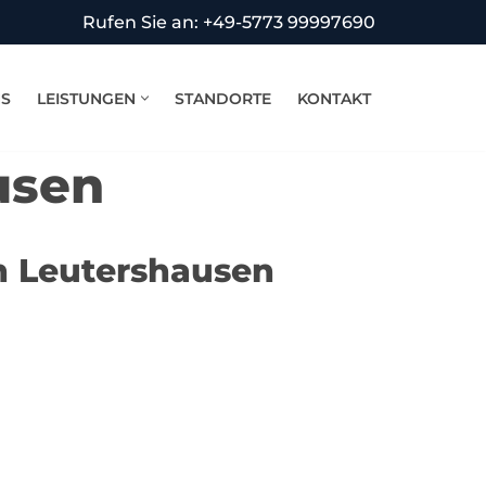
Rufen Sie an: +49-5773 99997690
NS
LEISTUNGEN
STANDORTE
KONTAKT
usen
n Leutershausen