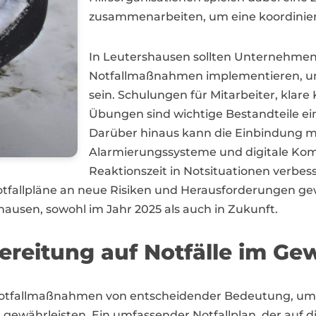
zusammenarbeiten, um eine koordiniert
In Leutershausen sollten Unternehme
Notfallmaßnahmen implementieren, um a
sein. Schulungen für Mitarbeiter, kl
Übungen sind wichtige Bestandteile e
Darüber hinaus kann die Einbindung m
Alarmierungssysteme und digitale Kom
Reaktionszeit in Notsituationen verbess
fallpläne an neue Risiken und Herausforderungen gew
hausen, sowohl im Jahr 2025 als auch in Zukunft.
ereitung auf Notfälle im Ge
otfallmaßnahmen von entscheidender Bedeutung, um s
gewährleisten. Ein umfassender Notfallplan, der auf d