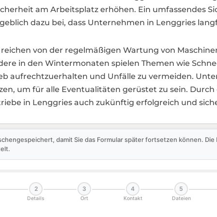
Sicherheit am Arbeitsplatz erhöhen. Ein umfassendes S
ßgeblich dazu bei, dass Unternehmen in Lenggries langf
reichen von der regelmäßigen Wartung von Maschinen
sondere in den Wintermonaten spielen Themen wie Schn
eb aufrechtzuerhalten und Unfälle zu vermeiden. Unte
, um für alle Eventualitäten gerüstet zu sein. Durch
riebe in Lenggries auch zukünftig erfolgreich und sich
schengespeichert, damit Sie das Formular später fortsetzen können. Di
elt.
2
3
4
5
Details
Ort
Kontakt
Dateien