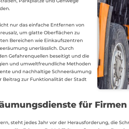
s Straßen, Parkplätze und Gehwege
rden.
cht nur das einfache Entfernen von
reusalz, um glatte Oberflächen zu
rten Bereichen wie Einkaufszentren
hneeräumung unerlässlich. Durch
en Gefahrenquellen beseitigt und die
gien und umweltfreundliche Methoden
ziente und nachhaltige Schneeräumung
r Beitrag zur Funktionalität der Stadt
räumungsdienste für Firmen 
ern, steht jedes Jahr vor der Herausforderung, die Sc