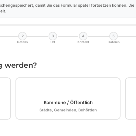
schengespeichert, damit Sie das Formular später fortsetzen können. Di
elt.
2
3
4
5
Details
Ort
Kontakt
Dateien
ig werden?
🏛️
Kommune / Öffentlich
Städte, Gemeinden, Behörden