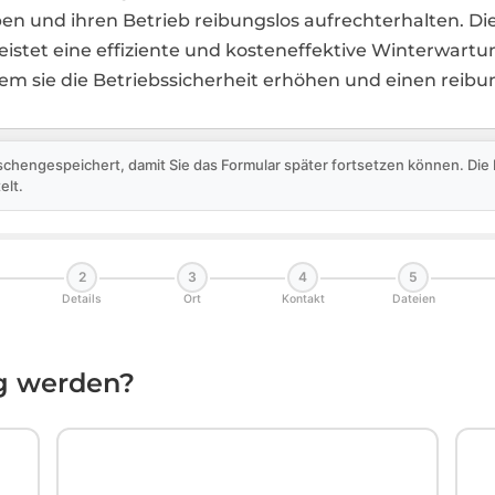
n und ihren Betrieb reibungslos aufrechterhalten. Di
eistet eine effiziente und kosteneffektive Winterwartun
indem sie die Betriebssicherheit erhöhen und einen reib
schengespeichert, damit Sie das Formular später fortsetzen können. Di
elt.
2
3
4
5
Details
Ort
Kontakt
Dateien
ig werden?
🏛️