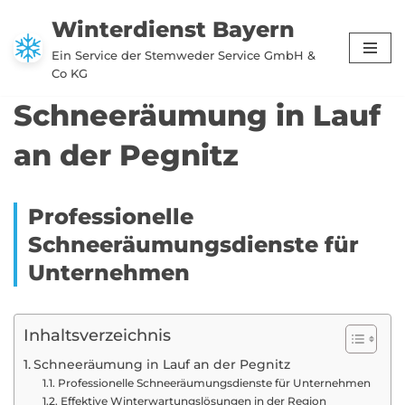
Winterdienst Bayern
Zum
Ein Service der Stemweder Service GmbH &
Inhalt
Co KG
springen
Schneeräumung in Lauf
an der Pegnitz
Professionelle
Schneeräumungsdienste für
Unternehmen
Inhaltsverzeichnis
Schneeräumung in Lauf an der Pegnitz
Professionelle Schneeräumungsdienste für Unternehmen
Effektive Winterwartungslösungen in der Region