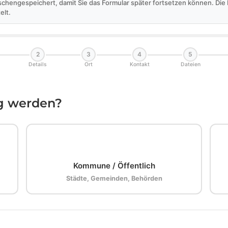
schengespeichert, damit Sie das Formular später fortsetzen können. Di
elt.
2
3
4
5
Details
Ort
Kontakt
Dateien
ig werden?
🏛️
Kommune / Öffentlich
Städte, Gemeinden, Behörden