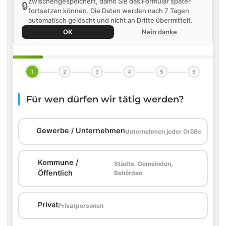
zwischengespeichert, damit Sie das Formular später
🔒
fortsetzen können. Die Daten werden nach 7 Tagen
automatisch gelöscht und nicht an Dritte übermittelt.
OK
Nein danke
1
2
3
4
5
6
Für wen dürfen wir tätig werden?
🏢
Gewerbe / Unternehmen
Unternehmen jeder Größe
Kommune /
Städte, Gemeinden,
🏛️
Öffentlich
Behörden
🏠
Privat
Privatpersonen