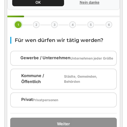
OK
Nein danke
1
2
3
4
5
6
Für wen dürfen wir tätig werden?
🏢
Gewerbe / Unternehmen
Unternehmen jeder Größe
Kommune /
Städte, Gemeinden,
🏛️
Öffentlich
Behörden
🏠
Privat
Privatpersonen
Weiter