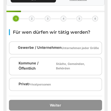
1
2
3
4
5
6
Für wen dürfen wir tätig werden?
🏢
Gewerbe / Unternehmen
Unternehmen jeder Größe
Kommune /
Städte, Gemeinden,
🏛️
Öffentlich
Behörden
🏠
Privat
Privatpersonen
Weiter