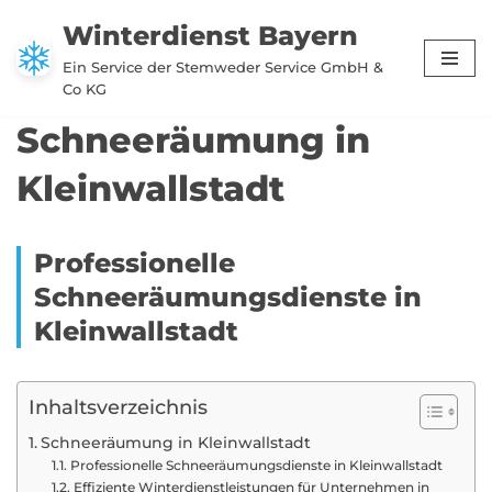
Winterdienst Bayern
Zum
Ein Service der Stemweder Service GmbH &
Inhalt
Co KG
springen
Schneeräumung in
Kleinwallstadt
Professionelle
Schneeräumungsdienste in
Kleinwallstadt
Inhaltsverzeichnis
Schneeräumung in Kleinwallstadt
Professionelle Schneeräumungsdienste in Kleinwallstadt
Effiziente Winterdienstleistungen für Unternehmen in