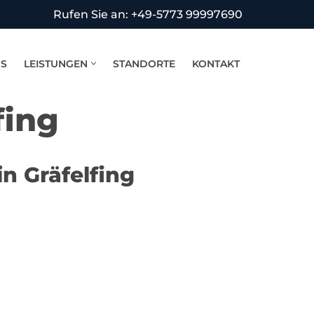
Rufen Sie an: +49-5773 99997690
NS
LEISTUNGEN
STANDORTE
KONTAKT
fing
n Gräfelfing