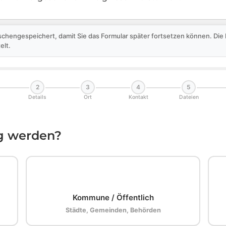
schengespeichert, damit Sie das Formular später fortsetzen können. Di
elt.
2
3
4
5
Details
Ort
Kontakt
Dateien
ig werden?
🏛️
Kommune / Öffentlich
Städte, Gemeinden, Behörden