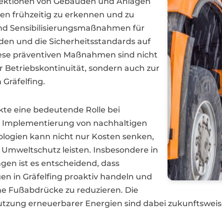
spektionen von Gebäuden und Anlagen
iken frühzeitig zu erkennen und zu
nd Sensibilisierungsmaßnahmen für
den und die Sicherheitsstandards auf
ese präventiven Maßnahmen sind nicht
er Betriebskontinuität, sondern auch zur
 Gräfelfing.
te eine bedeutende Rolle bei
e Implementierung von nachhaltigen
logien kann nicht nur Kosten senken,
 Umweltschutz leisten. Insbesondere in
en ist es entscheidend, dass
n in Gräfelfing proaktiv handeln und
e Fußabdrücke zu reduzieren. Die
utzung erneuerbarer Energien sind dabei zukunftsweisen