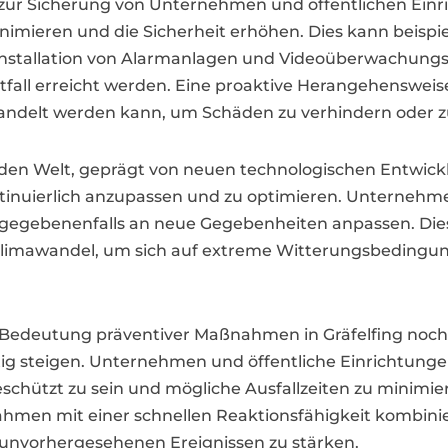
zur Sicherung von Unternehmen und öffentlichen Einri
minimieren und die Sicherheit erhöhen. Dies kann beisp
Installation von Alarmanlagen und Videoüberwachung
tfall erreicht werden. Eine proaktive Herangehensweis
andelt werden kann, um Schäden zu verhindern oder z
rnden Welt, geprägt von neuen technologischen Entwic
tinuierlich anzupassen und zu optimieren. Unternehmen
 gegebenenfalls an neue Gegebenheiten anpassen. Die
Klimawandel, um sich auf extreme Witterungsbedingu
e Bedeutung präventiver Maßnahmen in Gräfelfing noc
g steigen. Unternehmen und öffentliche Einrichtungen 
chützt zu sein und mögliche Ausfallzeiten zu minimier
ahmen mit einer schnellen Reaktionsfähigkeit kombinier
unvorhergesehenen Ereignissen zu stärken.