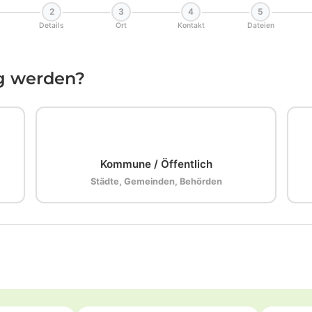
2
3
4
5
Details
Ort
Kontakt
Dateien
ig werden?
🏛️
Kommune / Öffentlich
Städte, Gemeinden, Behörden