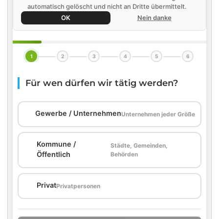
automatisch gelöscht und nicht an Dritte übermittelt.
OK
Nein danke
1
2
3
4
5
6
Für wen dürfen wir tätig werden?
🏢
Gewerbe / Unternehmen
Unternehmen jeder Größe
Kommune /
Städte, Gemeinden,
🏛️
Öffentlich
Behörden
🏠
Privat
Privatpersonen