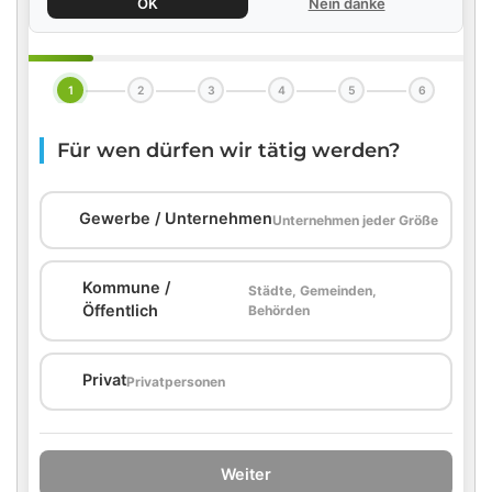
OK
Nein danke
1
2
3
4
5
6
Für wen dürfen wir tätig werden?
🏢
Gewerbe / Unternehmen
Unternehmen jeder Größe
Kommune /
Städte, Gemeinden,
🏛️
Öffentlich
Behörden
🏠
Privat
Privatpersonen
Weiter