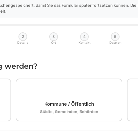
schengespeichert, damit Sie das Formular später fortsetzen können. Di
elt.
2
3
4
5
Details
Ort
Kontakt
Dateien
ig werden?
🏛️
Kommune / Öffentlich
Städte, Gemeinden, Behörden