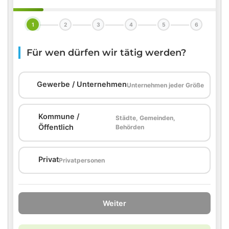
1
2
3
4
5
6
Für wen dürfen wir tätig werden?
🏢
Gewerbe / Unternehmen
Unternehmen jeder Größe
Kommune /
Städte, Gemeinden,
🏛️
Öffentlich
Behörden
🏠
Privat
Privatpersonen
Weiter