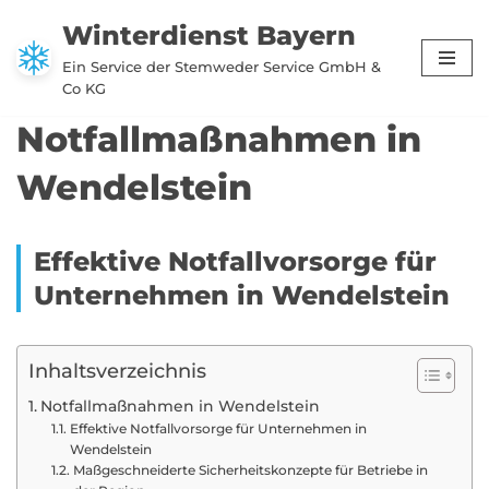
Winterdienst Bayern
Zum
Ein Service der Stemweder Service GmbH &
Inhalt
Co KG
springen
Notfallmaßnahmen in
Wendelstein
Effektive Notfallvorsorge für
Unternehmen in Wendelstein
Inhaltsverzeichnis
Notfallmaßnahmen in Wendelstein
Effektive Notfallvorsorge für Unternehmen in
Wendelstein
Maßgeschneiderte Sicherheitskonzepte für Betriebe in